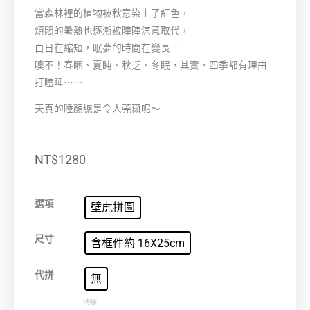
當森林裡的植物被秋意染上了紅色，
煩悶的暑熱也逐漸被陣陣涼意取代，
白日在縮短，眠夢的時間在變長——
噢不！春睏、夏盹、秋乏、冬眠，其實，四季都有理由
打瞌睡⋯⋯
天真的睡顏總是令人莞爾呢～
NT$
1280
秋
選項
壁虎拼圖
森
萬
尺寸
含框件約 16X25cm
睡
數
代拼
無
量
清除