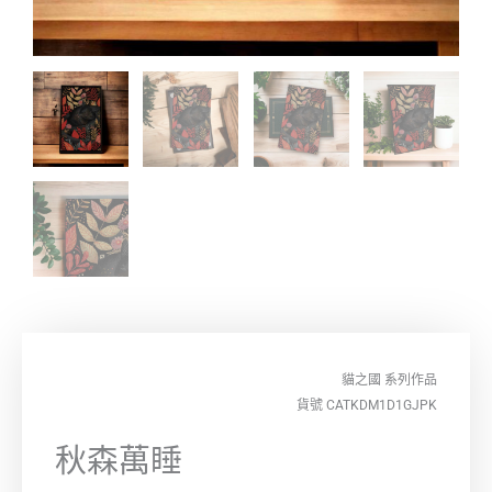
貓之國
系列作品
貨號 CATKDM1D1GJPK
秋森萬睡