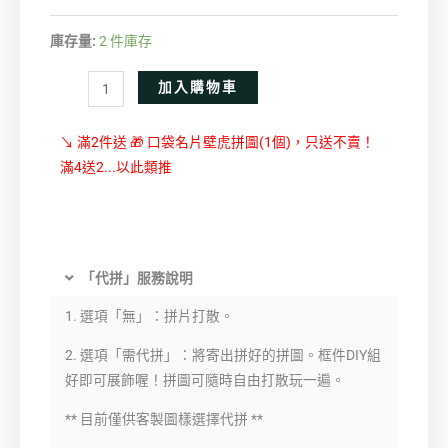
庫存量:
2 件庫存
Alternative:
加入購物車
↘ 滿2件送 🎁 口袋名片壁虎拼圖(1個)，只送不賣！
滿4送2...以此類推
「代拼」服務說明
1. 選項「無」：拼片打散。
2. 選項「需代拼」：將寄出拼好的拼圖。框件DIY組
好即可展飾喔！拼圖可隨時自由打散玩一遍。
** 目前僅供客製圖樣選擇代拼 **