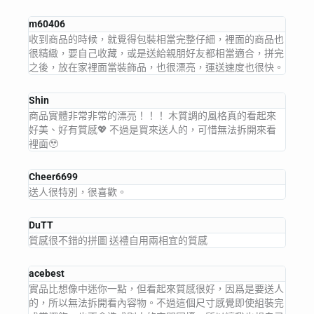
m60406
收到商品的時候，就覺得包裝相當完整仔細，裡面的商品也
很精緻，要自己收藏，或是送給親朋好友都相當適合，拼完
之後，放在家裡面當裝飾品，也很漂亮，運送速度也很快。
Shin
商品實體非常非常的漂亮！！！ 木質調的風格真的看起來
好美、好有質感💖 不過是買來送人的，可惜無法拆開來看
裡面🥹
Cheer6699
送人很特別，很喜歡。
DuTT
質感很不錯的拼圖 送禮自用兩相宜的質感
acebest
實品比想像中迷你一點，但看起來質感很好，因爲是要送人
的，所以無法拆開看內容物。不過這個尺寸感覺即使組裝完