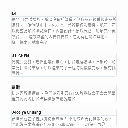
Lo
是11月要送禮的，所以沒有拆薄膜，但商品外觀看起來品質
很好，有附說明小卡，包材也有兼顧環保和實性，紙箱有可
以檢查品項的隱藏開口，内部設計也足以代替一般填充材保
護商品。 建議觀望的人要買要快，之前有在關注其他圖
樣，拖太久就賣完了。
J.L CHEN
質感非常好，看得出製作用心。拼片風格獨特，有別於一般
常見拼圖的結構，所以陸續花了一週時間慢慢完成，很有挑
戰性～
易姍
拼的過程很療癒～ 剛開始看到只有150片覺得會不會太簡單
但其實實際拼的時候還是有點難度的...
Jocelyn Chuang
裱匡藏在盒子裡我覺得很厲害！ 不用額外再花框架的錢，
也能沒有太多餘的包材(因為拿去做框），環保一百分！