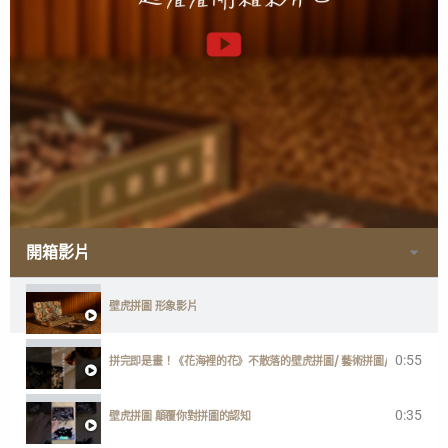
開箱影片
壁虎拼圖 形象影片
0:55
拼完即是畫！《花海裡的花》不散落的壁虎拼圖/ 藝術拼圖/ 台灣製
0:35
壁虎拼圖 顛覆你對拼圖的認知