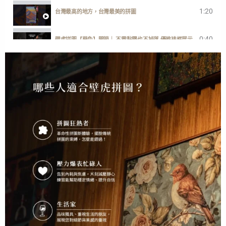
1:20
台灣最高的地方，台灣最美的拼圖
0:40
壁虎拼圖【葵兔】開箱｜ 不需黏膠也不掉落 優雅裱框展示
1:00
一分鐘開箱【歡迎回家】快樂小狗勾
2:38
GECKO POWER PUZZLE ENGLISH DEMONSTRATION