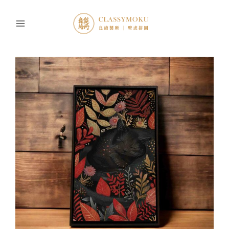
跳
至
主
要
內
容