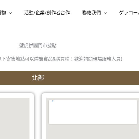
購物
活動/企業/創作者合作
聯絡我們
ゲッコー
壁虎拼圖門市據點
以下寄售地點可以體驗實品&購買唷！歡迎詢問現場服務人員)
北部