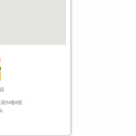
店
段94巷8號
06