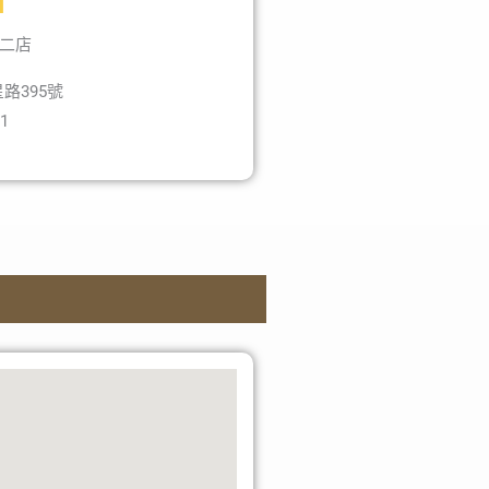
甲二店
路395號
31