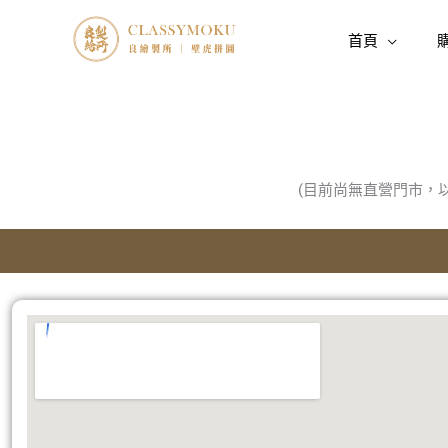
跳
至
首頁
主
要
內
容
(目前尚無直營門市，