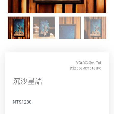
宇宙奇想
系列作品
貨號 COSMIC1D1GJPC
沉沙星語
NT$
1280