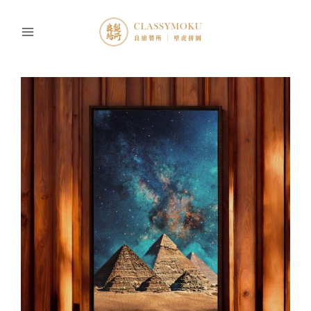
跳
至
主
要
內
容