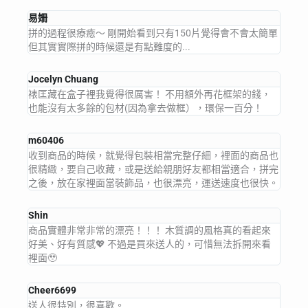
易姍
拼的過程很療癒～ 剛開始看到只有150片覺得會不會太簡單
但其實實際拼的時候還是有點難度的...
Jocelyn Chuang
裱匡藏在盒子裡我覺得很厲害！ 不用額外再花框架的錢，
也能沒有太多餘的包材(因為拿去做框），環保一百分！
m60406
收到商品的時候，就覺得包裝相當完整仔細，裡面的商品也
很精緻，要自己收藏，或是送給親朋好友都相當適合，拼完
之後，放在家裡面當裝飾品，也很漂亮，運送速度也很快。
Shin
商品實體非常非常的漂亮！！！ 木質調的風格真的看起來
好美、好有質感💖 不過是買來送人的，可惜無法拆開來看
裡面🥹
Cheer6699
送人很特別，很喜歡。