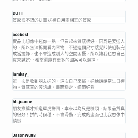
DuTT
質感很不錯的拼圖 送禮自用兩相宜的質感
acebest
實品比想像中迷你一點，但看起來質感很好，因爲是要送人
的，所以無法拆開看內容物。不過這個尺寸感覺即使組裝完
成當擺飾，也不會造成別人的空間困擾，所以讓我也想自己
買來試試⋯ 希望還能有更多的圖案可以選擇。
iamkay_
第一次是收到朋友送的，這次自己來挑，送給媽媽當生日禮
物。質感真的沒話說，畫面穩定、細節好看
hh.joanne
朋友推薦才知道壁虎拼圖，本來以為只是噱頭，結果品質真
的很好！拼的時候穩、不會滑動，完成的畫面也比我想像中
精緻
JasonWu88