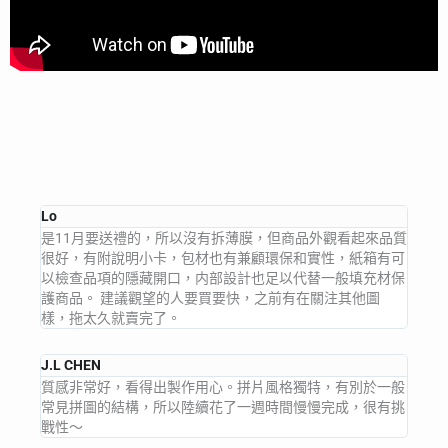
Lo
是11月要送禮的，所以沒有拆薄膜，但商品外觀看起來品質
很好，有附說明小卡，包材也有兼顧環保和實性，紙箱有可
以檢查品項的隱藏開口，内部設計也足以代替一般填充材保
護商品。 建議觀望的人要買要快，之前有在關注其他圖
樣，拖太久就賣完了。
J.L CHEN
質感非常好，看得出製作用心。拼片風格獨特，有別於一般
常見拼圖的結構，所以陸續花了一週時間慢慢完成，很有挑
戰性～