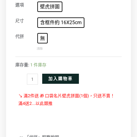
沉
選項
壁虎拼圖
沙
星
尺寸
含框件約 16X25cm
語
數
代拼
無
量
清除
庫存量:
1 件庫存
Alternative:
加入購物車
↘ 滿2件送 🎁 口袋名片壁虎拼圖(1個)，只送不賣！
滿4送2...以此類推