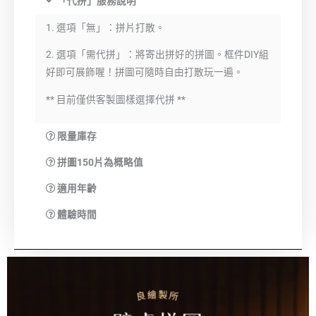
「代拼」服務說明
1. 選項「無」：拼片打散。
2. 選項「需代拼」：將寄出拼好的拼圖。框件DIY組
好即可展飾喔！拼圖可隨時自由打散玩一遍。
** 目前僅供客製圖樣選擇代拼 **
限量庫存
拼圖150片為概略值
適用年齡
體驗時間