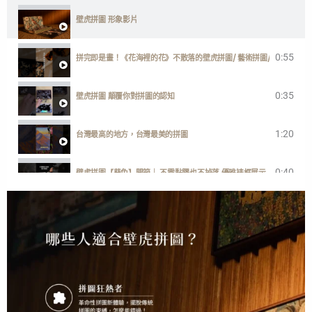
壁虎拼圖 形象影片
0:55
拼完即是畫！《花海裡的花》不散落的壁虎拼圖/ 藝術拼圖/ 台灣製
0:35
壁虎拼圖 顛覆你對拼圖的認知
1:20
台灣最高的地方，台灣最美的拼圖
0:40
壁虎拼圖【葵兔】開箱｜ 不需黏膠也不掉落 優雅裱框展示
1:00
一分鐘開箱【歡迎回家】快樂小狗勾
2:38
GECKO POWER PUZZLE ENGLISH DEMONSTRATION