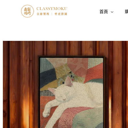
跳
至
首頁
主
要
內
容