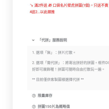
↘ 滿2件送 🎁 口袋名片壁虎拼圖(1個)，只送不
4送2...以此類推
「代拼」服務說明
1. 選項「無」：拼片打散。
2. 選項「需代拼」：將寄出拼好的拼圖。框件DI
好即可展飾喔！拼圖可隨時自由打散玩一遍。
** 目前僅供客製圖樣選擇代拼 **
限量庫存
拼圖150片為概略值