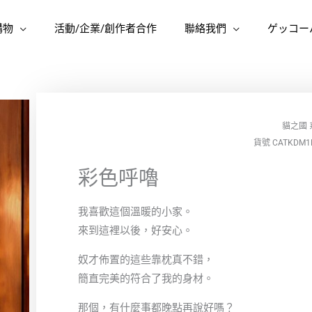
購物
活動/企業/創作者合作
聯絡我們
ゲッコー
貓之國
貨號 CATKDM1
彩色呼嚕
我喜歡這個溫暖的小家。
來到這裡以後，好安心。
奴才佈置的這些靠枕真不錯，
簡直完美的符合了我的身材。
那個，有什麼事都晚點再說好嗎？