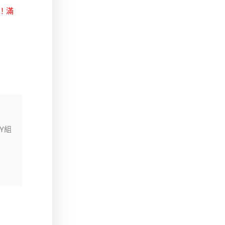
賣！滿
Y組