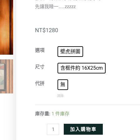
先讓我睡一……zzzzz
NT$
1280
彩
選項
壁虎拼圖
色
呼
尺寸
含框件約 16X25cm
嚕
數
代拼
無
量
清除
庫存量:
1 件庫存
Alternative:
加入購物車