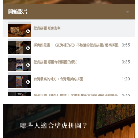
開箱影片
壁虎拼圖 形象影片
0:55
拼完即是畫！《花海裡的花》不散落的壁虎拼圖/ 藝術拼圖/ 台灣製
0:35
壁虎拼圖 顛覆你對拼圖的認知
1:20
台灣最高的地方，台灣最美的拼圖
0:40
壁虎拼圖【葵兔】開箱｜ 不需黏膠也不掉落 優雅裱框展示
1:00
一分鐘開箱【歡迎回家】快樂小狗勾
2:38
GECKO POWER PUZZLE ENGLISH DEMONSTRATION