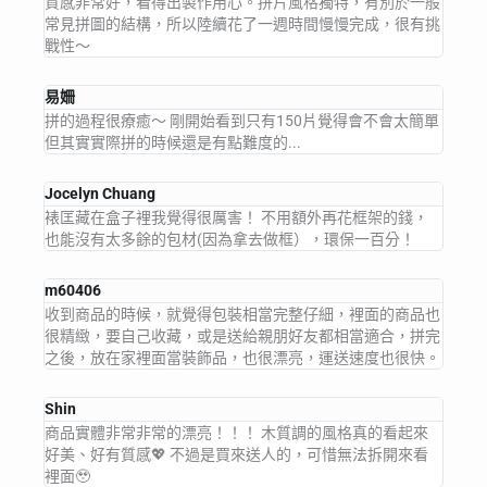
質感非常好，看得出製作用心。拼片風格獨特，有別於一般
常見拼圖的結構，所以陸續花了一週時間慢慢完成，很有挑
戰性～
易姍
拼的過程很療癒～ 剛開始看到只有150片覺得會不會太簡單
但其實實際拼的時候還是有點難度的...
Jocelyn Chuang
裱匡藏在盒子裡我覺得很厲害！ 不用額外再花框架的錢，
也能沒有太多餘的包材(因為拿去做框），環保一百分！
m60406
收到商品的時候，就覺得包裝相當完整仔細，裡面的商品也
很精緻，要自己收藏，或是送給親朋好友都相當適合，拼完
之後，放在家裡面當裝飾品，也很漂亮，運送速度也很快。
Shin
商品實體非常非常的漂亮！！！ 木質調的風格真的看起來
好美、好有質感💖 不過是買來送人的，可惜無法拆開來看
裡面🥹