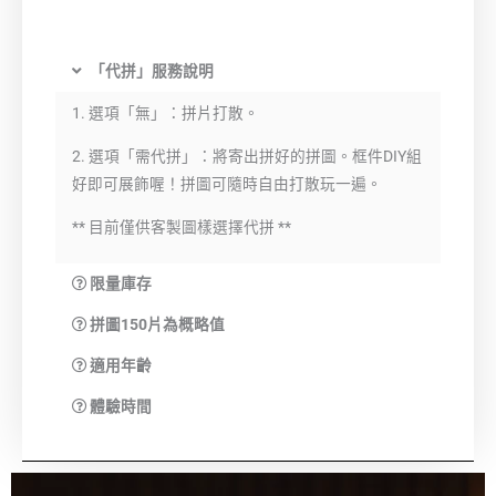
「代拼」服務說明
1. 選項「無」：拼片打散。
2. 選項「需代拼」：將寄出拼好的拼圖。框件DIY組
好即可展飾喔！拼圖可隨時自由打散玩一遍。
** 目前僅供客製圖樣選擇代拼 **
限量庫存
拼圖150片為概略值
適用年齡
體驗時間