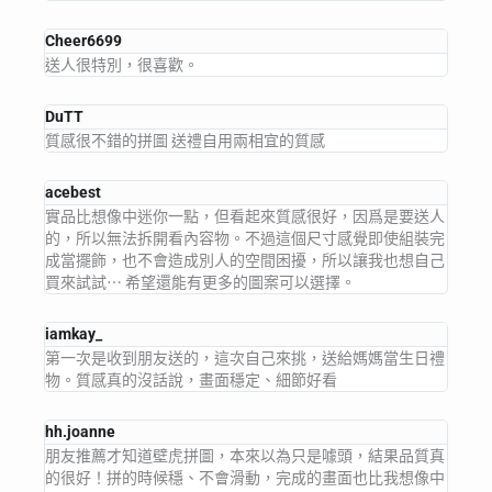
Cheer6699
送人很特別，很喜歡。
DuTT
質感很不錯的拼圖 送禮自用兩相宜的質感
acebest
實品比想像中迷你一點，但看起來質感很好，因爲是要送人
的，所以無法拆開看內容物。不過這個尺寸感覺即使組裝完
成當擺飾，也不會造成別人的空間困擾，所以讓我也想自己
買來試試⋯ 希望還能有更多的圖案可以選擇。
iamkay_
第一次是收到朋友送的，這次自己來挑，送給媽媽當生日禮
物。質感真的沒話說，畫面穩定、細節好看
hh.joanne
朋友推薦才知道壁虎拼圖，本來以為只是噱頭，結果品質真
的很好！拼的時候穩、不會滑動，完成的畫面也比我想像中