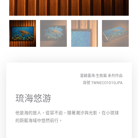
富饒臺灣-生態篇
系列作品
貨號 TWNECO1D1GJPA
琉海悠游
他是海的旅人，從容不迫，隨著潮汐與光影，在小琉球
的蔚藍海域中悠然前行。