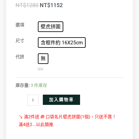
原
目
NT$
1280
NT$
1152
始
前
琉
價
價
選項
壁虎拼圖
海
格：
格：
悠
尺寸
含框件約 16X25cm
NT$1280。
NT$1152。
游
數
代拼
無
量
清除
庫存量:
3 件庫存
Alternative:
加入購物車
↘ 滿2件送 🎁 口袋名片壁虎拼圖(1個)，只送不賣！
滿4送2...以此類推