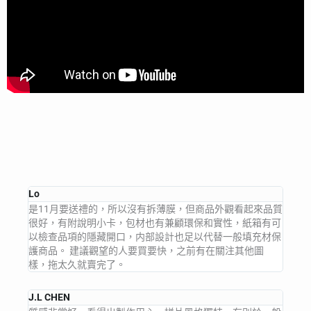
Lo
是11月要送禮的，所以沒有拆薄膜，但商品外觀看起來品質
很好，有附說明小卡，包材也有兼顧環保和實性，紙箱有可
以檢查品項的隱藏開口，内部設計也足以代替一般填充材保
護商品。 建議觀望的人要買要快，之前有在關注其他圖
樣，拖太久就賣完了。
J.L CHEN