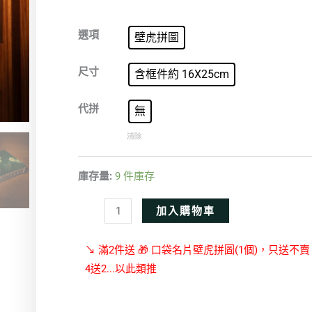
白
選項
壁虎拼圖
梅
初
尺寸
含框件約 16X25cm
綻
數
代拼
無
量
清除
庫存量:
9 件庫存
Alternative:
加入購物車
↘ 滿2件送 🎁 口袋名片壁虎拼圖(1個)，只送不
4送2...以此類推