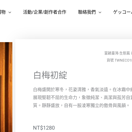
購物
活動/企業/創作者合作
聯絡我們
ゲッコー
富饒臺灣-生態篇
貨號 TWNECO1
白梅初綻
白梅盛開於寒冬，花姿清雅，香氣淡遠。在冰霜中
展現堅韌不屈的生命力，象徵純潔、高潔與孤芳自
質。靜靜盛放，自有一股凌寒獨立的傲骨與風韻。
NT$
1280