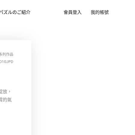
パズルのご紹介
會員登入
我的帳號
系列作品
D1GJPD
綻放，
賞的氣