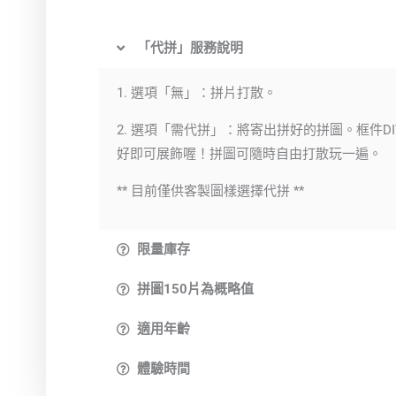
「代拼」服務說明
1. 選項「無」：拼片打散。
2. 選項「需代拼」：將寄出拼好的拼圖。框件DI
好即可展飾喔！拼圖可隨時自由打散玩一遍。
** 目前僅供客製圖樣選擇代拼 **
限量庫存
拼圖150片為概略值
適用年齡
體驗時間