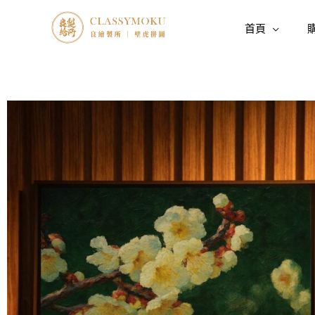
跳
至
首頁
主
要
內
容