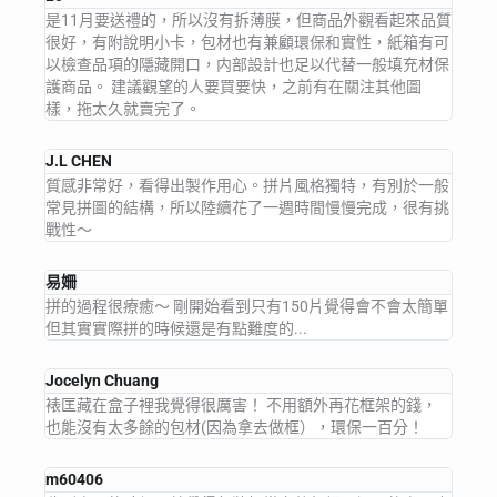
是11月要送禮的，所以沒有拆薄膜，但商品外觀看起來品質
很好，有附說明小卡，包材也有兼顧環保和實性，紙箱有可
以檢查品項的隱藏開口，内部設計也足以代替一般填充材保
護商品。 建議觀望的人要買要快，之前有在關注其他圖
樣，拖太久就賣完了。
J.L CHEN
質感非常好，看得出製作用心。拼片風格獨特，有別於一般
常見拼圖的結構，所以陸續花了一週時間慢慢完成，很有挑
戰性～
易姍
拼的過程很療癒～ 剛開始看到只有150片覺得會不會太簡單
但其實實際拼的時候還是有點難度的...
Jocelyn Chuang
裱匡藏在盒子裡我覺得很厲害！ 不用額外再花框架的錢，
也能沒有太多餘的包材(因為拿去做框），環保一百分！
m60406