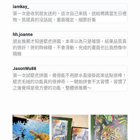
iamkay_
第一次是收到朋友送的，這次自己來挑，送給媽媽當生日禮
物。質感真的沒話說，畫面穩定、細節好看
hh.joanne
朋友推薦才知道壁虎拼圖，本來以為只是噱頭，結果品質真
的很好！拼的時候穩、不會滑動，完成的畫面也比我想像中
精緻
JasonWu88
第一次試壁虎拼圖，覺得能不用膠水直接掛起來這點很棒！
壁虎毛絨的功能真的很神奇，一開始拼會不太習慣，習慣了
之後覺得是很方便的功能，整體很推薦～