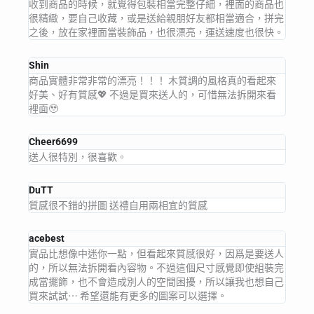
收到商品的時候，就覺得包裝相當完整仔細，裡面的商品也
很精緻，要自己收藏，或是送給親朋好友都相當適合，拼完
之後，放在家裡面當裝飾品，也很漂亮，運送速度也很快。
Shin
商品實體非常非常的漂亮！！！ 木質調的風格真的看起來
好美、好有質感💖 不過是買來送人的，可惜無法拆開來看
裡面🥹
Cheer6699
送人很特別，很喜歡。
DuTT
質感很不錯的拼圖 送禮自用兩相宜的質感
acebest
實品比想像中迷你一點，但看起來質感很好，因爲是要送人
的，所以無法拆開看內容物。不過這個尺寸感覺即使組裝完
成當擺飾，也不會造成別人的空間困擾，所以讓我也想自己
買來試試⋯ 希望還能有更多的圖案可以選擇。