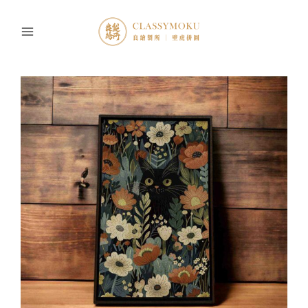
跳
至
主
要
內
容