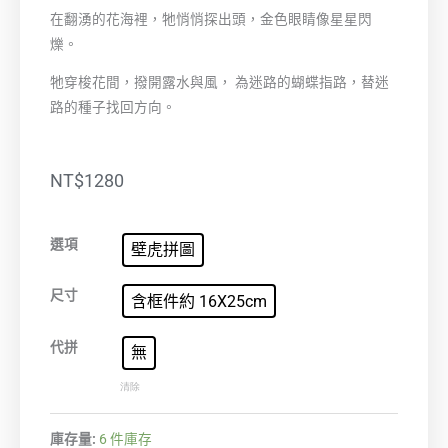
在翻湧的花海裡，牠悄悄探出頭，金色眼睛像星星閃
爍。
牠穿梭花間，撥開露水與風， 為迷路的蝴蝶指路，替迷
路的種子找回方向。
NT$
1280
花
選項
壁虎拼圖
海
數
尺寸
含框件約 16X25cm
量
代拼
無
清除
庫存量:
6 件庫存