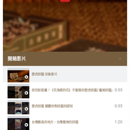
開箱影片
壁虎拼圖 形象影片
0:55
拼完即是畫！《花海裡的花》不散落的壁虎拼圖/ 藝術拼圖/ 台灣製
0:35
壁虎拼圖 顛覆你對拼圖的認知
1:20
台灣最高的地方，台灣最美的拼圖