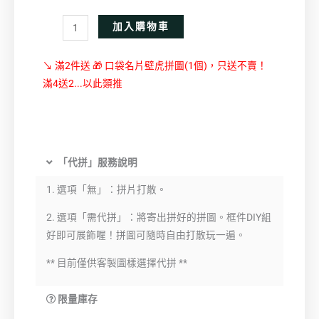
Alternative:
加入購物車
↘ 滿2件送 🎁 口袋名片壁虎拼圖(1個)，只送不賣！
滿4送2...以此類推
「代拼」服務說明
1. 選項「無」：拼片打散。
2. 選項「需代拼」：將寄出拼好的拼圖。框件DIY組
好即可展飾喔！拼圖可隨時自由打散玩一遍。
** 目前僅供客製圖樣選擇代拼 **
限量庫存