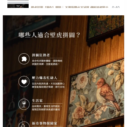
0:40
壁虎拼圖【葵兔】開箱｜ 不需黏膠也不掉落 優雅裱框展示
1:00
一分鐘開箱【歡迎回家】快樂小狗勾
2:38
GECKO POWER PUZZLE ENGLISH DEMONSTRATION