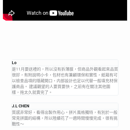
Lo
是11月要送禮的，所以沒有拆薄膜，但商品外觀看起來品質
很好，有附說明小卡，包材也有兼顧環保和實性，紙箱有可
以檢查品項的隱藏開口，内部設計也足以代替一般填充材保
護商品。 建議觀望的人要買要快，之前有在關注其他圖
樣，拖太久就賣完了。
J.L CHEN
質感非常好，看得出製作用心。拼片風格獨特，有別於一般
常見拼圖的結構，所以陸續花了一週時間慢慢完成，很有挑
戰性～