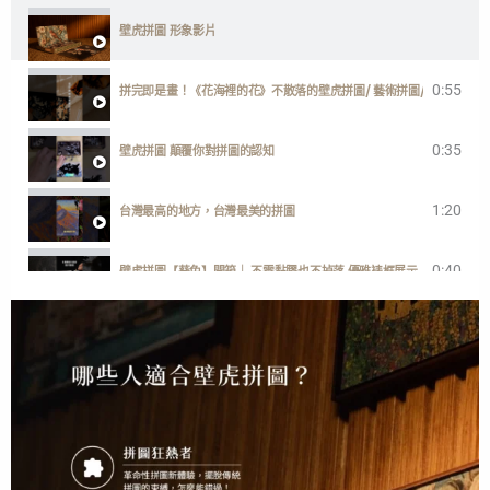
壁虎拼圖 形象影片
0:55
拼完即是畫！《花海裡的花》不散落的壁虎拼圖/ 藝術拼圖/ 台灣製
0:35
壁虎拼圖 顛覆你對拼圖的認知
1:20
台灣最高的地方，台灣最美的拼圖
0:40
壁虎拼圖【葵兔】開箱｜ 不需黏膠也不掉落 優雅裱框展示
1:00
一分鐘開箱【歡迎回家】快樂小狗勾
2:38
GECKO POWER PUZZLE ENGLISH DEMONSTRATION