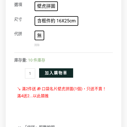
金
選項
壁虎拼圖
魚
數
尺寸
含框件約 16X25cm
量
代拼
無
清除
庫存量:
10 件庫存
Alternative:
加入購物車
↘ 滿2件送 🎁 口袋名片壁虎拼圖(1個)，只送不賣！
滿4送2...以此類推