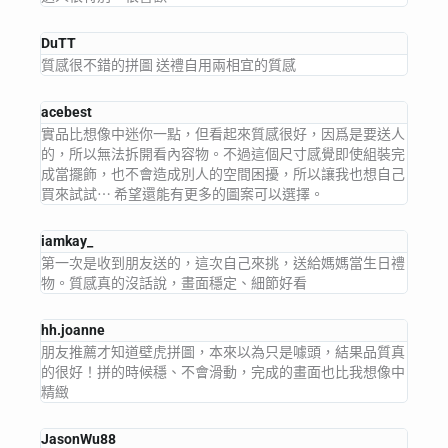
DuTT
質感很不錯的拼圖 送禮自用兩相宜的質感
acebest
實品比想像中迷你一點，但看起來質感很好，因爲是要送人
的，所以無法拆開看內容物。不過這個尺寸感覺即使組裝完
成當擺飾，也不會造成別人的空間困擾，所以讓我也想自己
買來試試⋯ 希望還能有更多的圖案可以選擇。
iamkay_
第一次是收到朋友送的，這次自己來挑，送給媽媽當生日禮
物。質感真的沒話說，畫面穩定、細節好看
hh.joanne
朋友推薦才知道壁虎拼圖，本來以為只是噱頭，結果品質真
的很好！拼的時候穩、不會滑動，完成的畫面也比我想像中
精緻
JasonWu88