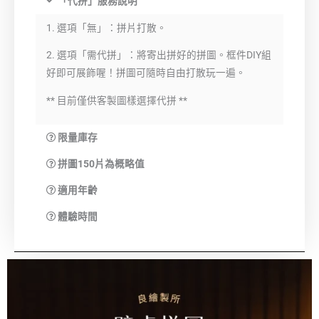
「代拼」服務說明
1. 選項「無」：拼片打散。
2. 選項「需代拼」：將寄出拼好的拼圖。框件DIY組
好即可展飾喔！拼圖可隨時自由打散玩一遍。
** 目前僅供客製圖樣選擇代拼 **
限量庫存
拼圖150片為概略值
適用年齡
體驗時間