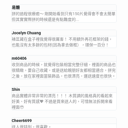
易姍
拼的過程很療癒～ 剛開始看到只有150片覺得會不會太簡單
但其實實際拼的時候還是有點難度的...
Jocelyn Chuang
裱匡藏在盒子裡我覺得很厲害！ 不用額外再花框架的錢，
也能沒有太多餘的包材(因為拿去做框），環保一百分！
m60406
收到商品的時候，就覺得包裝相當完整仔細，裡面的商品也
很精緻，要自己收藏，或是送給親朋好友都相當適合，拼完
之後，放在家裡面當裝飾品，也很漂亮，運送速度也很快。
Shin
商品實體非常非常的漂亮！！！ 木質調的風格真的看起來
好美、好有質感💖 不過是買來送人的，可惜無法拆開來看
裡面🥹
Cheer6699
送人很特別，很喜歡。