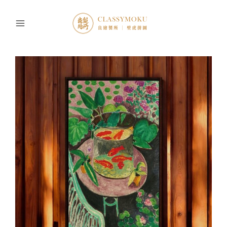
跳
至
主
要
內
容