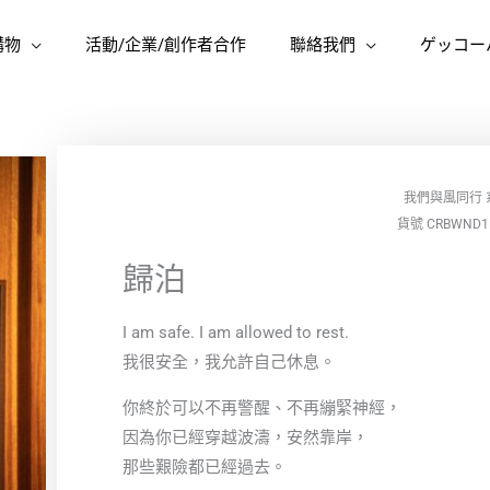
購物
活動/企業/創作者合作
聯絡我們
ゲッコー
我們與風同行
貨號 CRBWND1
歸泊
I am safe. I am allowed to rest.
我很安全，我允許自己休息。
你終於可以不再警醒、不再繃緊神經，
因為你已經穿越波濤，安然靠岸，
那些艱險都已經過去。