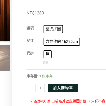
NT$
1280
歸
選項
壁虎拼圖
泊
數
尺寸
含框件約 16X25cm
量
代拼
無
清除
庫存量:
3 件庫存
Alternative:
加入購物車
↘ 滿2件送 🎁 口袋名片壁虎拼圖(1個)，只送不