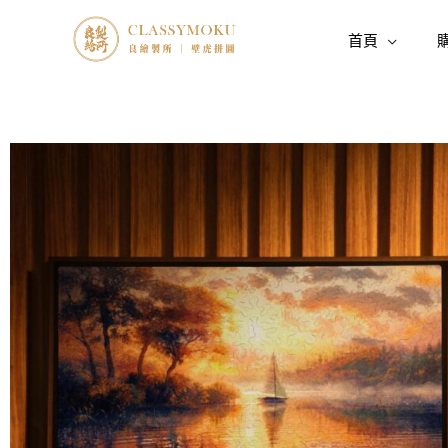
跳
至
首頁
主
要
內
容