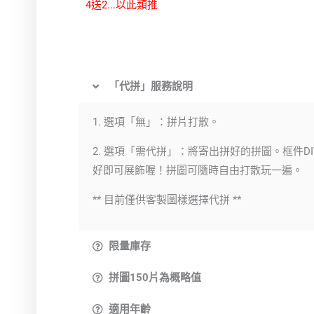
4送2...以此類推
「代拼」服務說明
1. 選項「無」：拼片打散。
2. 選項「需代拼」：將寄出拼好的拼圖。框件DI
好即可展飾喔！拼圖可隨時自由打散玩一遍。
** 目前僅供客製圖樣選擇代拼 **
限量庫存
拼圖150片為概略值
適用年齡