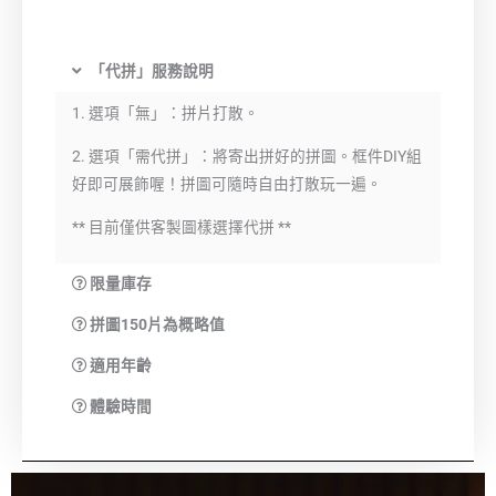
「代拼」服務說明
1. 選項「無」：拼片打散。
2. 選項「需代拼」：將寄出拼好的拼圖。框件DIY組
好即可展飾喔！拼圖可隨時自由打散玩一遍。
** 目前僅供客製圖樣選擇代拼 **
限量庫存
拼圖150片為概略值
適用年齡
體驗時間