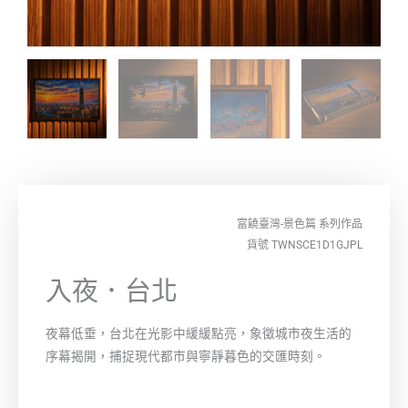
富饒臺灣-景色篇
系列作品
貨號 TWNSCE1D1GJPL
入夜．台北
夜幕低垂，台北在光影中緩緩點亮，象徵城市夜生活的
序幕揭開，捕捉現代都市與寧靜暮色的交匯時刻。