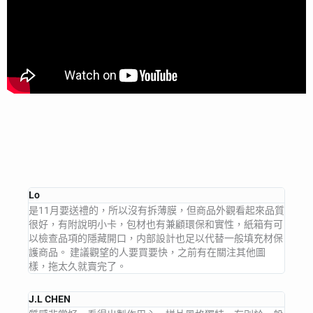
Lo
是11月要送禮的，所以沒有拆薄膜，但商品外觀看起來品質
很好，有附說明小卡，包材也有兼顧環保和實性，紙箱有可
以檢查品項的隱藏開口，内部設計也足以代替一般填充材保
護商品。 建議觀望的人要買要快，之前有在關注其他圖
樣，拖太久就賣完了。
J.L CHEN