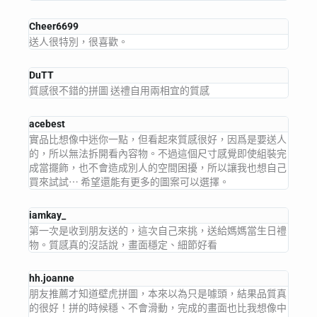
Cheer6699
送人很特別，很喜歡。
DuTT
質感很不錯的拼圖 送禮自用兩相宜的質感
acebest
實品比想像中迷你一點，但看起來質感很好，因爲是要送人
的，所以無法拆開看內容物。不過這個尺寸感覺即使組裝完
成當擺飾，也不會造成別人的空間困擾，所以讓我也想自己
買來試試⋯ 希望還能有更多的圖案可以選擇。
iamkay_
第一次是收到朋友送的，這次自己來挑，送給媽媽當生日禮
物。質感真的沒話說，畫面穩定、細節好看
hh.joanne
朋友推薦才知道壁虎拼圖，本來以為只是噱頭，結果品質真
的很好！拼的時候穩、不會滑動，完成的畫面也比我想像中