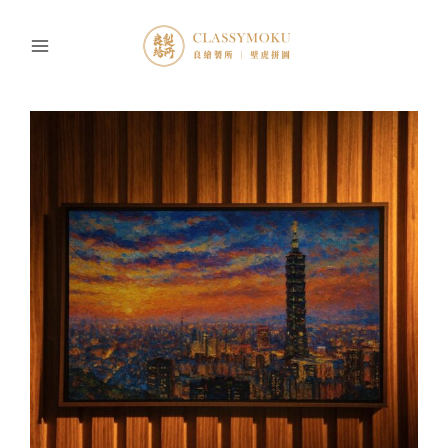
跳
至
主
要
內
容