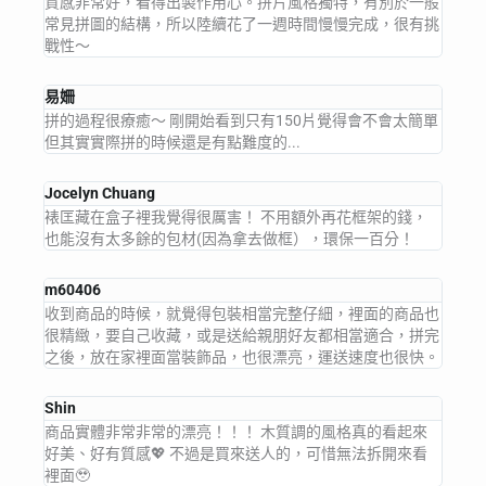
質感非常好，看得出製作用心。拼片風格獨特，有別於一般
常見拼圖的結構，所以陸續花了一週時間慢慢完成，很有挑
戰性～
易姍
拼的過程很療癒～ 剛開始看到只有150片覺得會不會太簡單
但其實實際拼的時候還是有點難度的...
Jocelyn Chuang
裱匡藏在盒子裡我覺得很厲害！ 不用額外再花框架的錢，
也能沒有太多餘的包材(因為拿去做框），環保一百分！
m60406
收到商品的時候，就覺得包裝相當完整仔細，裡面的商品也
很精緻，要自己收藏，或是送給親朋好友都相當適合，拼完
之後，放在家裡面當裝飾品，也很漂亮，運送速度也很快。
Shin
商品實體非常非常的漂亮！！！ 木質調的風格真的看起來
好美、好有質感💖 不過是買來送人的，可惜無法拆開來看
裡面🥹