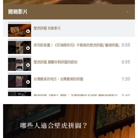
開箱影片
壁虎拼圖 形象影片
0:55
拼完即是畫！《花海裡的花》不散落的壁虎拼圖/ 藝術拼圖/ 台灣製
0:35
壁虎拼圖 顛覆你對拼圖的認知
1:20
台灣最高的地方，台灣最美的拼圖
0:40
壁虎拼圖【葵兔】開箱｜ 不需黏膠也不掉落 優雅裱框展示
1:00
一分鐘開箱【歡迎回家】快樂小狗勾
2:38
GECKO POWER PUZZLE ENGLISH DEMONSTRATION