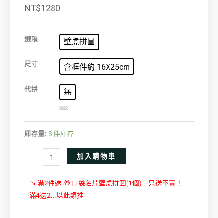
NT$
1280
入
選項
壁虎拼圖
夜．
台
尺寸
含框件約 16X25cm
北
數
代拼
無
量
清除
庫存量:
3 件庫存
Alternative:
加入購物車
↘ 滿2件送 🎁 口袋名片壁虎拼圖(1個)，只送不賣！
滿4送2...以此類推