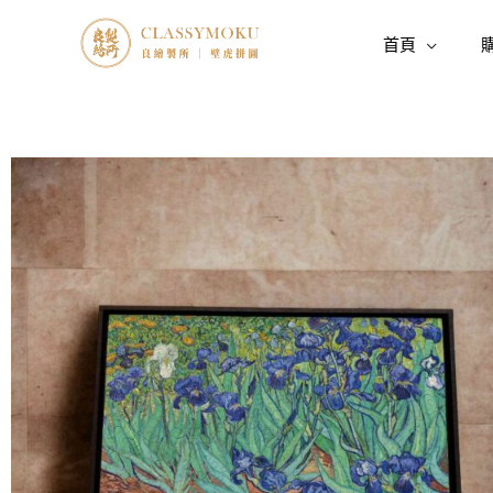
跳
至
首頁
主
要
內
容