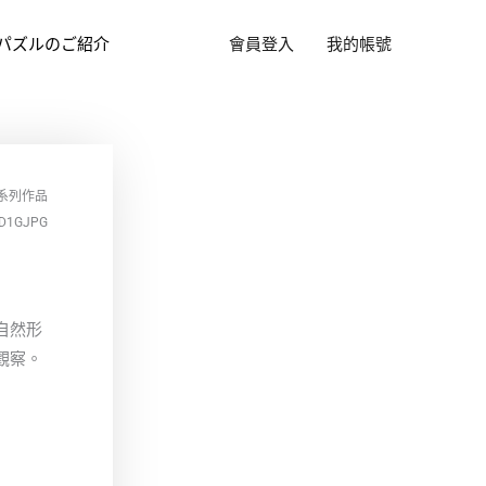
パズルのご紹介
會員登入
我的帳號
系列作品
D1GJPG
自然形
觀察。