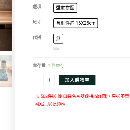
鳶
選項
壁虎拼圖
尾
花
尺寸
含框件約 16X25cm
數
量
代拼
無
清除
庫存量:
1 件庫存
Alternative:
加入購物車
↘ 滿2件送 🎁 口袋名片壁虎拼圖(1個)，只送不
4送2...以此類推