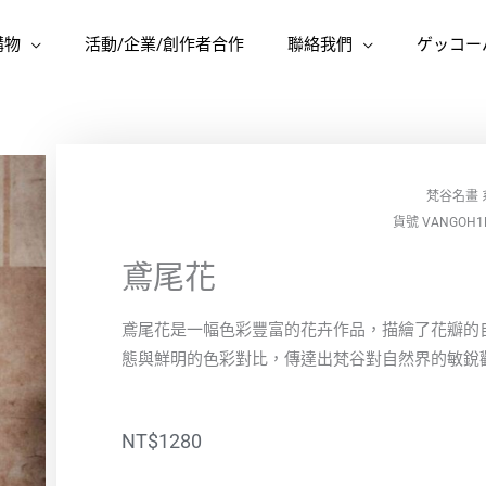
購物
活動/企業/創作者合作
聯絡我們
ゲッコー
梵谷名畫
貨號 VANGOH1
鳶尾花
鳶尾花是一幅色彩豐富的花卉作品，描繪了花瓣的
態與鮮明的色彩對比，傳達出梵谷對自然界的敏銳
NT$
1280