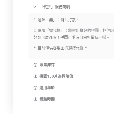
「代拼」服務說明
1. 選項「無」：拼片打散。
2. 選項「需代拼」：將寄出拼好的拼圖。框件DI
好即可展飾喔！拼圖可隨時自由打散玩一遍。
** 目前僅供客製圖樣選擇代拼 **
限量庫存
拼圖150片為概略值
適用年齡
體驗時間