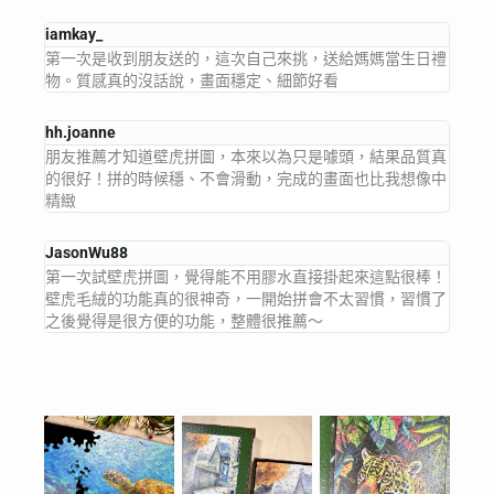
iamkay_
第一次是收到朋友送的，這次自己來挑，送給媽媽當生日禮
物。質感真的沒話說，畫面穩定、細節好看
hh.joanne
朋友推薦才知道壁虎拼圖，本來以為只是噱頭，結果品質真
的很好！拼的時候穩、不會滑動，完成的畫面也比我想像中
精緻
JasonWu88
第一次試壁虎拼圖，覺得能不用膠水直接掛起來這點很棒！
壁虎毛絨的功能真的很神奇，一開始拼會不太習慣，習慣了
之後覺得是很方便的功能，整體很推薦～