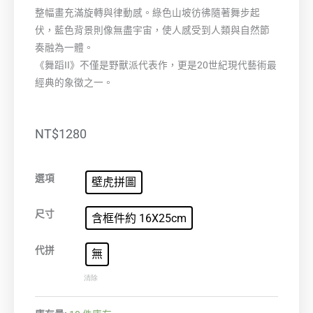
整幅畫充滿旋轉與律動感。綠色山坡彷彿隨著舞步起
伏，藍色背景則像無盡宇宙，使人感受到人類與自然節
奏融為一體。
《舞蹈II》不僅是野獸派代表作，更是20世紀現代藝術最
經典的象徵之一。
NT$
1280
舞
選項
壁虎拼圖
蹈
II
尺寸
含框件約 16X25cm
數
量
代拼
無
清除