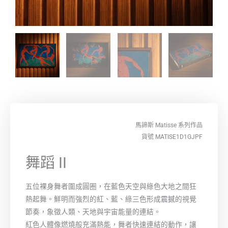
馬諦斯 Matisse
系列作品
貨號 MATISE1D1GJPF
舞蹈 II
五位裸身舞者圍成圓圈，在藍色天空與綠色大地之間狂
熱起舞。鮮明而強烈的紅、藍、綠三色形成震撼的視覺
節奏，象徵人類、天地與宇宙能量的連結。
紅色人體像燃燒般充滿熱能，舞者快速連結的動作，讓