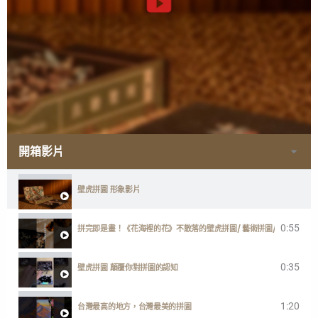
開箱影片
壁虎拼圖 形象影片
0:55
拼完即是畫！《花海裡的花》不散落的壁虎拼圖/ 藝術拼圖/ 台灣製
0:35
壁虎拼圖 顛覆你對拼圖的認知
1:20
台灣最高的地方，台灣最美的拼圖