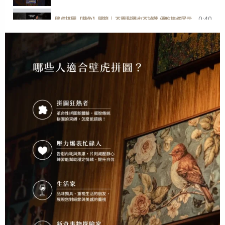
0:40
壁虎拼圖【葵兔】開箱｜ 不需黏膠也不掉落 優雅裱框展示
1:00
一分鐘開箱【歡迎回家】快樂小狗勾
2:38
GECKO POWER PUZZLE ENGLISH DEMONSTRATION