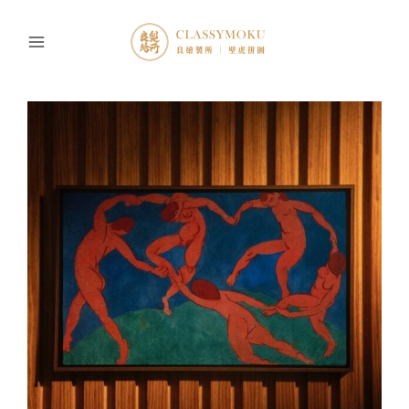
跳
至
主
要
內
容