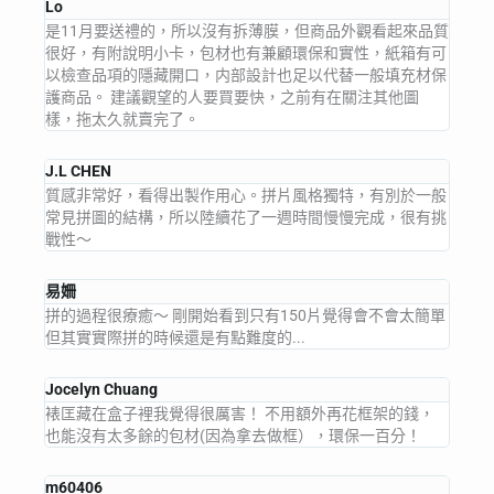
Lo
是11月要送禮的，所以沒有拆薄膜，但商品外觀看起來品質
很好，有附說明小卡，包材也有兼顧環保和實性，紙箱有可
以檢查品項的隱藏開口，内部設計也足以代替一般填充材保
護商品。 建議觀望的人要買要快，之前有在關注其他圖
樣，拖太久就賣完了。
J.L CHEN
質感非常好，看得出製作用心。拼片風格獨特，有別於一般
常見拼圖的結構，所以陸續花了一週時間慢慢完成，很有挑
戰性～
易姍
拼的過程很療癒～ 剛開始看到只有150片覺得會不會太簡單
但其實實際拼的時候還是有點難度的...
Jocelyn Chuang
裱匡藏在盒子裡我覺得很厲害！ 不用額外再花框架的錢，
也能沒有太多餘的包材(因為拿去做框），環保一百分！
m60406