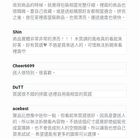
收到商品的時候，就覺得包裝相當完整仔細，裡面的商品也
很精緻，要自己收藏，或是送給親朋好友都相當適合，拼完
之後，放在家裡面當裝飾品，也很漂亮，運送速度也很快。
Shin
商品實體非常非常的漂亮！！！ 木質調的風格真的看起來
好美、好有質感💖 不過是買來送人的，可惜無法拆開來看
裡面🥹
Cheer6699
送人很特別，很喜歡。
DuTT
質感很不錯的拼圖 送禮自用兩相宜的質感
acebest
實品比想像中迷你一點，但看起來質感很好，因爲是要送人
的，所以無法拆開看內容物。不過這個尺寸感覺即使組裝完
成當擺飾，也不會造成別人的空間困擾，所以讓我也想自己
買來試試⋯ 希望還能有更多的圖案可以選擇。