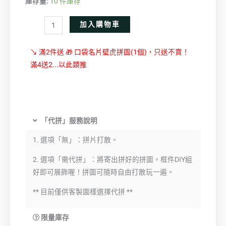
庫存量:
10 件庫存
Alternative:
加入購物車
↘ 滿2件送 🎁 口袋名片壁虎拼圖(1個)，只送不賣！
滿4送2...以此類推
「代拼」服務說明
1. 選項「無」：拼片打散。
2. 選項「需代拼」：將寄出拼好的拼圖。框件DIY組
好即可展飾喔！拼圖可隨時自由打散玩一遍。
** 目前僅供客製圖樣選擇代拼 **
限量庫存