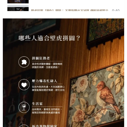
0:40
壁虎拼圖【葵兔】開箱｜ 不需黏膠也不掉落 優雅裱框展示
1:00
一分鐘開箱【歡迎回家】快樂小狗勾
2:38
GECKO POWER PUZZLE ENGLISH DEMONSTRATION