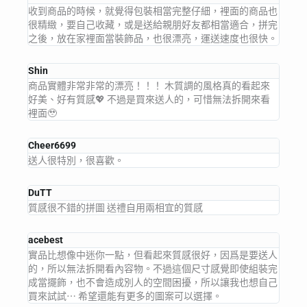
收到商品的時候，就覺得包裝相當完整仔細，裡面的商品也
很精緻，要自己收藏，或是送給親朋好友都相當適合，拼完
之後，放在家裡面當裝飾品，也很漂亮，運送速度也很快。
Shin
商品實體非常非常的漂亮！！！ 木質調的風格真的看起來
好美、好有質感💖 不過是買來送人的，可惜無法拆開來看
裡面🥹
Cheer6699
送人很特別，很喜歡。
DuTT
質感很不錯的拼圖 送禮自用兩相宜的質感
acebest
實品比想像中迷你一點，但看起來質感很好，因爲是要送人
的，所以無法拆開看內容物。不過這個尺寸感覺即使組裝完
成當擺飾，也不會造成別人的空間困擾，所以讓我也想自己
買來試試⋯ 希望還能有更多的圖案可以選擇。