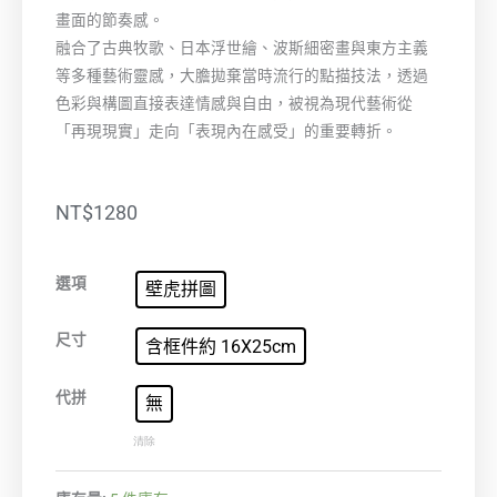
畫面的節奏感。
融合了古典牧歌、日本浮世繪、波斯細密畫與東方主義
等多種藝術靈感，大膽拋棄當時流行的點描技法，透過
色彩與構圖直接表達情感與自由，被視為現代藝術從
「再現現實」走向「表現內在感受」的重要轉折。
NT$
1280
生
選項
壁虎拼圖
命
的
尺寸
含框件約 16X25cm
喜
悅
代拼
無
數
清除
量