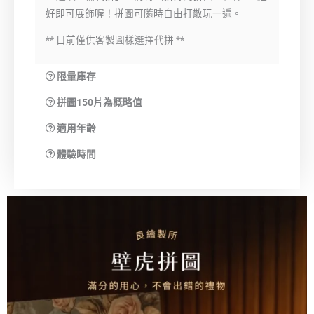
好即可展飾喔！拼圖可隨時自由打散玩一遍。
** 目前僅供客製圖樣選擇代拼 **
限量庫存
拼圖150片為概略值
適用年齡
體驗時間