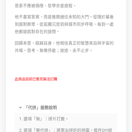
思索不應被侷限，哲學亦是旅程。
他不書寫答案，而是推開通往未知的大門。從隱於幕後
到面對群眾，從孤獨沉思到與城市同步呼吸，每到一處
他都提起對存在的提問。
回歸本質，超越自身，他相信真正的智慧來自與宇宙的
共鳴。思考，無需停歇；旅途，永不止步。
此商品目前已售完無法訂購
Alternative:
「代拼」服務說明
1. 選項「無」：拼片打散。
2. 選項「需代拼」：將寄出拼好的拼圖。框件DIY組