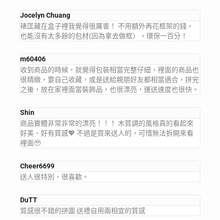
Jocelyn Chuang
裱匡藏在盒子裡我覺得很厲害！ 不用額外再花框架的錢，
也能沒有太多餘的包材(因為拿去做框），環保一百分！
m60406
收到商品的時候，就覺得包裝相當完整仔細，裡面的商品也
很精緻，要自己收藏，或是送給親朋好友都相當適合，拼完
之後，放在家裡面當裝飾品，也很漂亮，運送速度也很快。
Shin
商品實體非常非常的漂亮！！！ 木質調的風格真的看起來
好美、好有質感💖 不過是買來送人的，可惜無法拆開來看
裡面🥹
Cheer6699
送人很特別，很喜歡。
DuTT
質感很不錯的拼圖 送禮自用兩相宜的質感