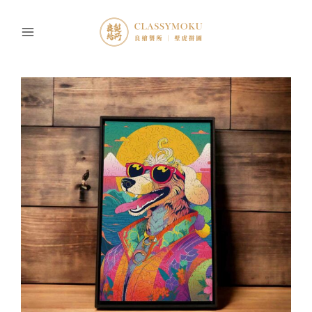
跳
至
主
要
內
容