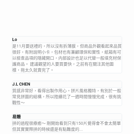
Lo
是11月要送禮的，所以沒有拆薄膜，但商品外觀看起來品質
很好，有附說明小卡，包材也有兼顧環保和實性，紙箱有可
以檢查品項的隱藏開口，内部設計也足以代替一般填充材保
護商品。 建議觀望的人要買要快，之前有在關注其他圖
樣，拖太久就賣完了。
J.L CHEN
質感非常好，看得出製作用心。拼片風格獨特，有別於一般
常見拼圖的結構，所以陸續花了一週時間慢慢完成，很有挑
戰性～
易姍
拼的過程很療癒～ 剛開始看到只有150片覺得會不會太簡單
但其實實際拼的時候還是有點難度的...