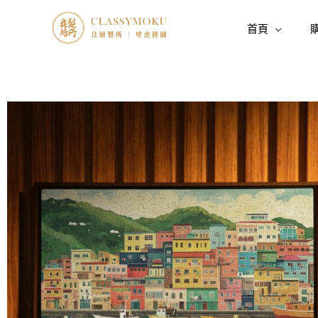
跳
至
首頁
主
要
內
容