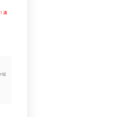
賣！滿
Y組