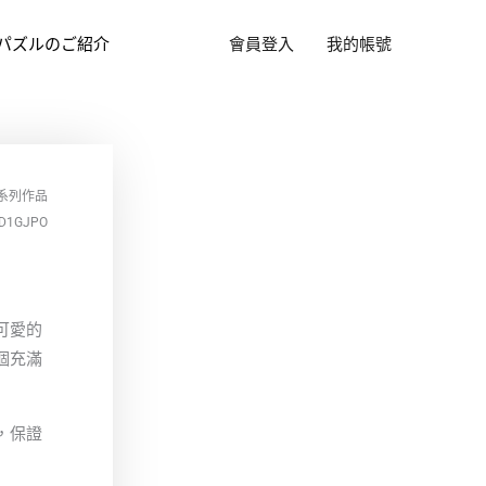
パズルのご紹介
會員登入
我的帳號
系列作品
D1GJPO
可愛的
個充滿
，保證