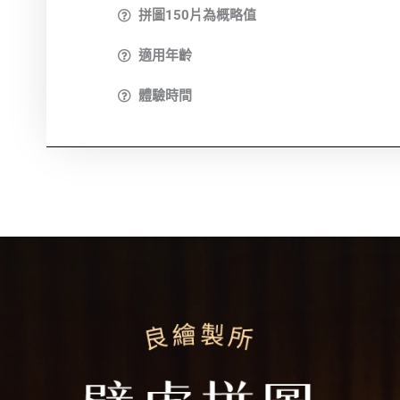
拼圖150片為概略值
適用年齡
體驗時間