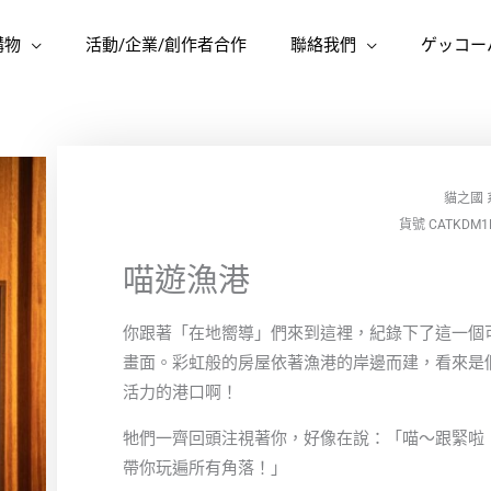
購物
活動/企業/創作者合作
聯絡我們
ゲッコー
貓之國
貨號 CATKDM1
喵遊漁港
你跟著「在地嚮導」們來到這裡，紀錄下了這一個
畫面。彩虹般的房屋依著漁港的岸邊而建，看來是
活力的港口啊！
牠們一齊回頭注視著你，好像在說：「喵～跟緊啦
帶你玩遍所有角落！」