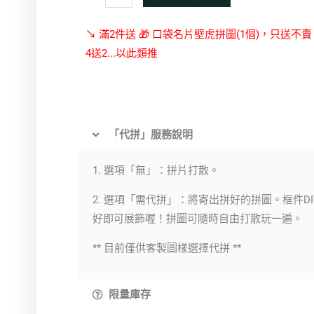
↘ 滿2件送 🎁 口袋名片壁虎拼圖(1個)，只送不
4送2...以此類推
「代拼」服務說明
1. 選項「無」：拼片打散。
2. 選項「需代拼」：將寄出拼好的拼圖。框件DI
好即可展飾喔！拼圖可隨時自由打散玩一遍。
** 目前僅供客製圖樣選擇代拼 **
限量庫存