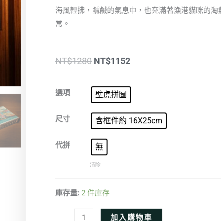
海風輕拂，鹹鹹的氣息中，也充滿著漁港貓咪的淘
常。
原
目
NT$
1280
NT$
1152
始
前
喵
價
價
選項
壁虎拼圖
遊
格：
格：
漁
尺寸
含框件約 16X25cm
NT$1280。
NT$1152。
港
數
代拼
無
量
清除
庫存量:
2 件庫存
Alternative:
加入購物車