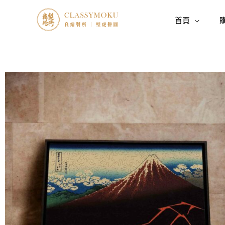
跳
至
首頁
主
要
內
容