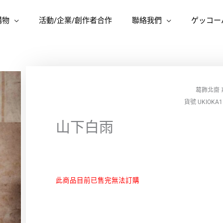
購物
活動/企業/創作者合作
聯絡我們
ゲッコー
葛飾北齋
貨號 UKIOKA1
山下白雨
此商品目前已售完無法訂購
Alternative: