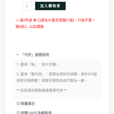
Alternative:
加入購物車
↘ 滿2件送 🎁 口袋名片壁虎拼圖(1個)，只送不賣！
滿4送2...以此類推
「代拼」服務說明
1. 選項「無」：拼片打散。
2. 選項「需代拼」：將寄出拼好的拼圖。框件DIY組
好即可展飾喔！拼圖可隨時自由打散玩一遍。
** 目前僅供客製圖樣選擇代拼 **
限量庫存
拼圖150片為概略值