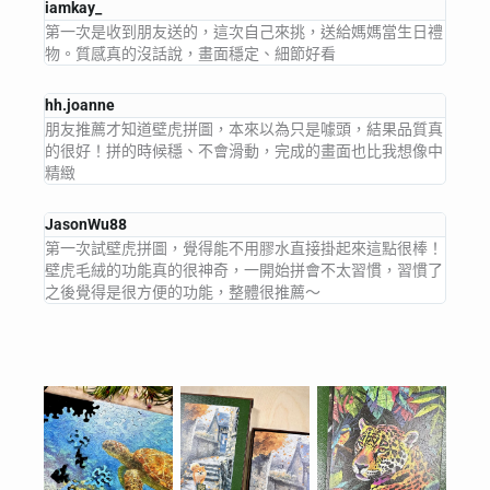
iamkay_
第一次是收到朋友送的，這次自己來挑，送給媽媽當生日禮
物。質感真的沒話說，畫面穩定、細節好看
hh.joanne
朋友推薦才知道壁虎拼圖，本來以為只是噱頭，結果品質真
的很好！拼的時候穩、不會滑動，完成的畫面也比我想像中
精緻
JasonWu88
第一次試壁虎拼圖，覺得能不用膠水直接掛起來這點很棒！
壁虎毛絨的功能真的很神奇，一開始拼會不太習慣，習慣了
之後覺得是很方便的功能，整體很推薦～