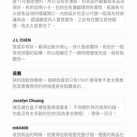
是11月要送禮的，所以沒有拆薄膜，但商品外觀看起來品質
很好，有附說明小卡，包材也有兼顧環保和實性，紙箱有可
以檢查品項的隱藏開口，内部設計也足以代替一般填充材保
護商品。 建議觀望的人要買要快，之前有在關注其他圖
樣，拖太久就賣完了。
J.L CHEN
質感非常好，看得出製作用心。拼片風格獨特，有別於一般
常見拼圖的結構，所以陸續花了一週時間慢慢完成，很有挑
戰性～
易姍
拼的過程很療癒～ 剛開始看到只有150片覺得會不會太簡單
但其實實際拼的時候還是有點難度的...
Jocelyn Chuang
裱匡藏在盒子裡我覺得很厲害！ 不用額外再花框架的錢，
也能沒有太多餘的包材(因為拿去做框），環保一百分！
m60406
收到商品的時候，就覺得包裝相當完整仔細，裡面的商品也