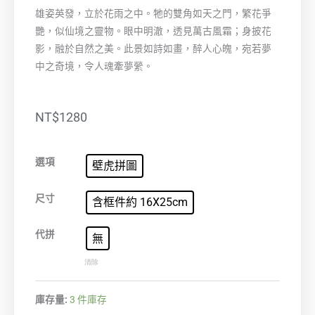
雄姿英發，立於花雨之中。牠的雙角如天之門，繁花爭
艷，似仙境之靈物。眼中明澈，透見萬古風霜；身披花
影，融於自然之美。此景如詩如畫，醉人心魄，宛若夢
中之奇境，令人魂牽夢縈。
NT$
1280
玫
選項
壁虎拼圖
鹿
數
尺寸
含框件約 16X25cm
量
代拼
無
清除
庫存量:
3 件庫存