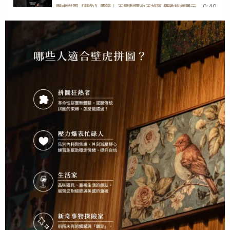
0:40
壁虎拼圖【葵兔】開箱｜ 不需黏膠也不掉落 優雅裱框展示
1:00
一分鐘開箱【歡迎回家】快樂小狗勾
2:38
GECKO POWER PUZZLE ENGLISH DEMONSTRATION