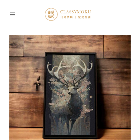
跳
至
主
要
內
容