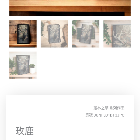
叢林之華
系列作品
貨號 JUNFLO1D1GJPC
玫鹿