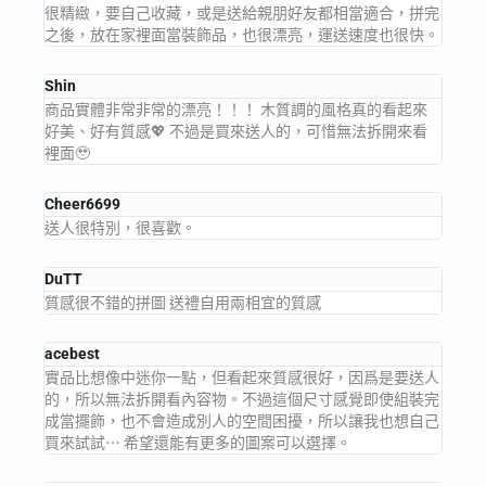
很精緻，要自己收藏，或是送給親朋好友都相當適合，拼完
之後，放在家裡面當裝飾品，也很漂亮，運送速度也很快。
Shin
商品實體非常非常的漂亮！！！ 木質調的風格真的看起來
好美、好有質感💖 不過是買來送人的，可惜無法拆開來看
裡面🥹
Cheer6699
送人很特別，很喜歡。
DuTT
質感很不錯的拼圖 送禮自用兩相宜的質感
acebest
實品比想像中迷你一點，但看起來質感很好，因爲是要送人
的，所以無法拆開看內容物。不過這個尺寸感覺即使組裝完
成當擺飾，也不會造成別人的空間困擾，所以讓我也想自己
買來試試⋯ 希望還能有更多的圖案可以選擇。