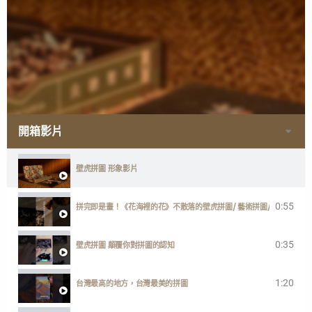
開箱影片
壁虎拼圖 形象影片
0:55
拼完即是畫！《花海裡的花》不散落的壁虎拼圖/ 藝術拼圖/ 台灣製
0:35
壁虎拼圖 顛覆你對拼圖的認知
1:20
台灣最高的地方，台灣最美的拼圖