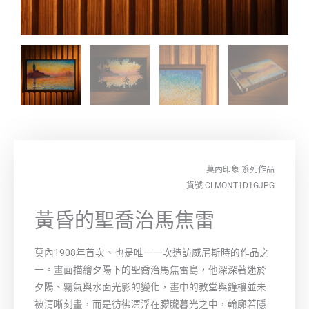
莫內印象
系列作品
貨號 CLMONT1D1GJPG
黃昏的聖喬治馬焦雷
莫內1908年首次、也是唯一一次造訪威尼斯時的作品之
一。畫面描繪夕陽下的聖喬治馬焦雷島，他深深著迷於
夕陽、霧氣與水面光影的變化，畫中的教堂與鐘樓並未
被清晰刻畫，而是彷彿漂浮在朦朧暮光之中，輪廓若隱