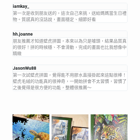
iamkay_
第一次是收到朋友送的，這次自己來挑，送給媽媽當生日禮
物。質感真的沒話說，畫面穩定、細節好看
hh.joanne
朋友推薦才知道壁虎拼圖，本來以為只是噱頭，結果品質真
的很好！拼的時候穩、不會滑動，完成的畫面也比我想像中
精緻
JasonWu88
第一次試壁虎拼圖，覺得能不用膠水直接掛起來這點很棒！
壁虎毛絨的功能真的很神奇，一開始拼會不太習慣，習慣了
之後覺得是很方便的功能，整體很推薦～