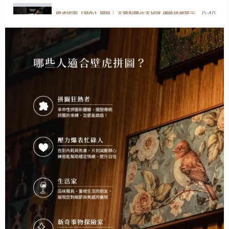
0:40
壁虎拼圖【葵兔】開箱｜ 不需黏膠也不掉落 優雅裱框展示
1:00
一分鐘開箱【歡迎回家】快樂小狗勾
2:38
GECKO POWER PUZZLE ENGLISH DEMONSTRATION