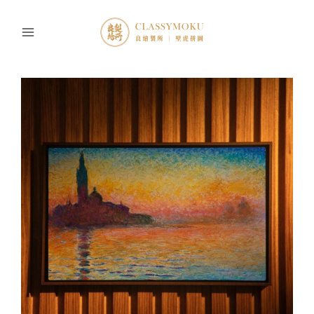
跳
至
主
要
內
容