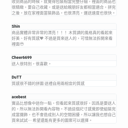
收到商品的時候，就覺得包裝相當完整仔細，裡面的商品也
很精緻，要自己收藏，或是送給親朋好友都相當適合，拼完
之後，放在家裡面當裝飾品，也很漂亮，運送速度也很快。
Shin
商品實體非常非常的漂亮！！！ 木質調的風格真的看起來
好美、好有質感💖 不過是買來送人的，可惜無法拆開來看
裡面🥹
Cheer6699
送人很特別，很喜歡。
DuTT
質感很不錯的拼圖 送禮自用兩相宜的質感
acebest
實品比想像中迷你一點，但看起來質感很好，因爲是要送人
的，所以無法拆開看內容物。不過這個尺寸感覺即使組裝完
成當擺飾，也不會造成別人的空間困擾，所以讓我也想自己
買來試試⋯ 希望還能有更多的圖案可以選擇。