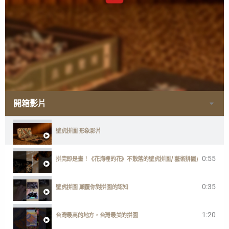
開箱影片
壁虎拼圖 形象影片
0:55
拼完即是畫！《花海裡的花》不散落的壁虎拼圖/ 藝術拼圖/ 台灣製
0:35
壁虎拼圖 顛覆你對拼圖的認知
1:20
台灣最高的地方，台灣最美的拼圖