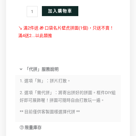
數
Alternative:
加入購物車
量
↘ 滿2件送 🎁 口袋名片壁虎拼圖(1個)，只送不賣！
滿4送2...以此類推
「代拼」服務說明
1. 選項「無」：拼片打散。
2. 選項「需代拼」：將寄出拼好的拼圖。框件DIY組
好即可展飾喔！拼圖可隨時自由打散玩一遍。
** 目前僅供客製圖樣選擇代拼 **
限量庫存