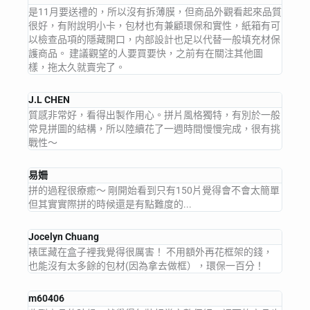
是11月要送禮的，所以沒有拆薄膜，但商品外觀看起來品質
很好，有附說明小卡，包材也有兼顧環保和實性，紙箱有可
以檢查品項的隱藏開口，内部設計也足以代替一般填充材保
護商品。 建議觀望的人要買要快，之前有在關注其他圖
樣，拖太久就賣完了。
J.L CHEN
質感非常好，看得出製作用心。拼片風格獨特，有別於一般
常見拼圖的結構，所以陸續花了一週時間慢慢完成，很有挑
戰性～
易姍
拼的過程很療癒～ 剛開始看到只有150片覺得會不會太簡單
但其實實際拼的時候還是有點難度的...
Jocelyn Chuang
裱匡藏在盒子裡我覺得很厲害！ 不用額外再花框架的錢，
也能沒有太多餘的包材(因為拿去做框），環保一百分！
m60406