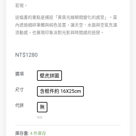
若現。
這幅畫的重點是捕捉「黃昏光線瞬間變化的感受」。莫
內透過細碎筆觸與純色並置，讓天空、水面與空氣充滿
流動感，也展現印象派對光影與時間感的迷戀。
NT$
1280
黃
選項
壁虎拼圖
昏
的
尺寸
含框件約 16X25cm
聖
喬
代拼
無
治
清除
馬
焦
庫存量:
4 件庫存
雷