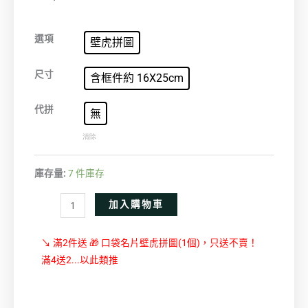
蒙
選項
壁虎拼圖
特
吉
尺寸
含框件約 16X25cm
爾
街-
代拼
無
六
清除
月
卅
庫存量:
7 件庫存
日
的
Alternative:
加入購物車
慶
典
↘ 滿2件送 🎁 口袋名片壁虎拼圖(1個)，只送不賣！
數
滿4送2...以此類推
量