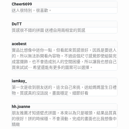
Cheer6699
送人很特別，很喜歡。
DuTT
質感很不錯的拼圖 送禮自用兩相宜的質感
acebest
實品比想像中迷你一點，但看起來質感很好，因爲是要送人
的，所以無法拆開看內容物。不過這個尺寸感覺即使組裝完
成當擺飾，也不會造成別人的空間困擾，所以讓我也想自己
買來試試⋯ 希望還能有更多的圖案可以選擇。
iamkay_
第一次是收到朋友送的，這次自己來挑，送給媽媽當生日禮
物。質感真的沒話說，畫面穩定、細節好看
hh.joanne
朋友推薦才知道壁虎拼圖，本來以為只是噱頭，結果品質真
的很好！拼的時候穩、不會滑動，完成的畫面也比我想像中
精緻