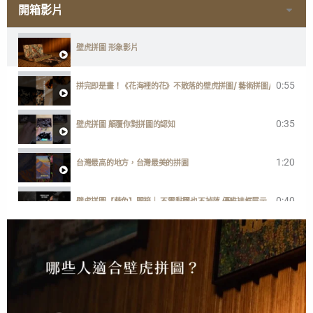
開箱影片
壁虎拼圖 形象影片
0:55
拼完即是畫！《花海裡的花》不散落的壁虎拼圖/ 藝術拼圖/ 台灣製
0:35
壁虎拼圖 顛覆你對拼圖的認知
1:20
台灣最高的地方，台灣最美的拼圖
0:40
壁虎拼圖【葵兔】開箱｜ 不需黏膠也不掉落 優雅裱框展示
1:00
一分鐘開箱【歡迎回家】快樂小狗勾
2:38
GECKO POWER PUZZLE ENGLISH DEMONSTRATION