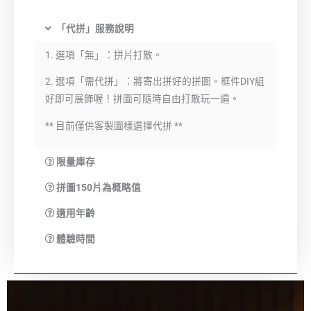
「代拼」服務說明
1. 選項「無」：拼片打散。
2. 選項「需代拼」：將寄出拼好的拼圖。框件DIY組
好即可展飾喔！拼圖可隨時自由打散玩一遍。
** 目前僅供客製圖樣選擇代拼 **
限量庫存
拼圖150片為概略值
適用年齡
體驗時間