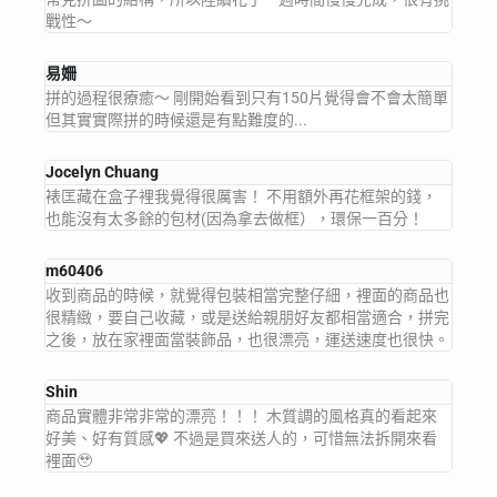
戰性～
易姍
拼的過程很療癒～ 剛開始看到只有150片覺得會不會太簡單
但其實實際拼的時候還是有點難度的...
Jocelyn Chuang
裱匡藏在盒子裡我覺得很厲害！ 不用額外再花框架的錢，
也能沒有太多餘的包材(因為拿去做框），環保一百分！
m60406
收到商品的時候，就覺得包裝相當完整仔細，裡面的商品也
很精緻，要自己收藏，或是送給親朋好友都相當適合，拼完
之後，放在家裡面當裝飾品，也很漂亮，運送速度也很快。
Shin
商品實體非常非常的漂亮！！！ 木質調的風格真的看起來
好美、好有質感💖 不過是買來送人的，可惜無法拆開來看
裡面🥹