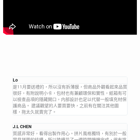
Lo
是11月要送禮的，所以沒有拆薄膜，但商品外觀看起來品質
很好，有附說明小卡，包材也有兼顧環保和實性，紙箱有可
以檢查品項的隱藏開口，内部設計也足以代替一般填充材保
護商品。 建議觀望的人要買要快，之前有在關注其他圖
樣，拖太久就賣完了。
J.L CHEN
質感非常好，看得出製作用心。拼片風格獨特，有別於一般
常見拼圖的結構，所以陸續花了一週時間慢慢完成，很有挑