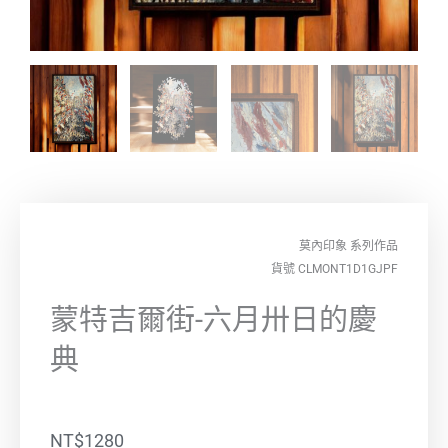
莫內印象
系列作品
貨號 CLMONT1D1GJPF
蒙特吉爾街-六月卅日的慶
典
NT$
1280