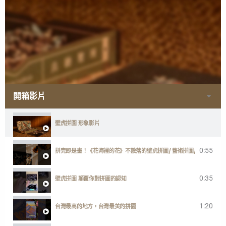
開箱影片
壁虎拼圖 形象影片
0:55
拼完即是畫！《花海裡的花》不散落的壁虎拼圖/ 藝術拼圖/ 台灣製
0:35
壁虎拼圖 顛覆你對拼圖的認知
1:20
台灣最高的地方，台灣最美的拼圖