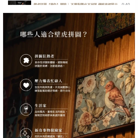
0:40
壁虎拼圖【葵兔】開箱｜ 不需黏膠也不掉落 優雅裱框展示
1:00
一分鐘開箱【歡迎回家】快樂小狗勾
2:38
GECKO POWER PUZZLE ENGLISH DEMONSTRATION