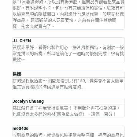
是11月要送禮的，所以沒有拆薄膜，但商品外觀看起來品質
很好，有附說明小卡，包材也有兼顧環保和實性，紙箱有可
以檢查品項的隱藏開口，内部設計也足以代替一般填充材保
護商品。 建議觀望的人要買要快，之前有在關注其他圖
樣，拖太久就賣完了。
J.L CHEN
質感非常好，看得出製作用心。拼片風格獨特，有別於一般
常見拼圖的結構，所以陸續花了一週時間慢慢完成，很有挑
戰性～
易姍
拼的過程很療癒～ 剛開始看到只有150片覺得會不會太簡單
但其實實際拼的時候還是有點難度的...
Jocelyn Chuang
裱匡藏在盒子裡我覺得很厲害！ 不用額外再花框架的錢，
也能沒有太多餘的包材(因為拿去做框），環保一百分！
m60406
收到商品的時候，就覺得包裝相當完整仔細，裡面的商品也