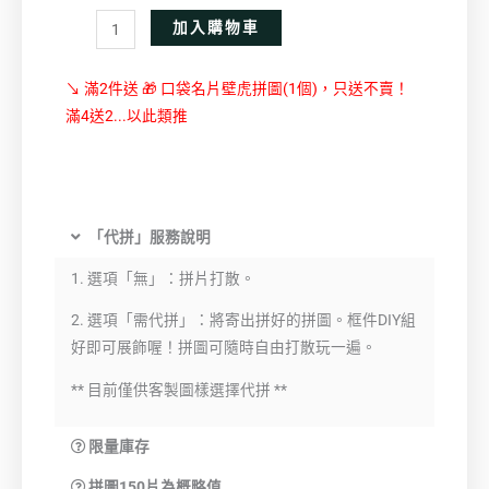
Alternative:
加入購物車
↘ 滿2件送 🎁 口袋名片壁虎拼圖(1個)，只送不賣！
滿4送2...以此類推
「代拼」服務說明
1. 選項「無」：拼片打散。
2. 選項「需代拼」：將寄出拼好的拼圖。框件DIY組
好即可展飾喔！拼圖可隨時自由打散玩一遍。
** 目前僅供客製圖樣選擇代拼 **
限量庫存
拼圖150片為概略值