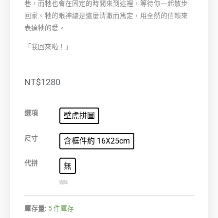
巷，而牠也會在固定的時間來到這裡，等待你一起散步
回家。牠的眼神總是這麼清澈而篤定，用全然的信賴來
表達牠的愛。
「我回來啦！」
NT$
1280
歡
選項
壁虎拼圖
迎
回
尺寸
含框件約 16X25cm
家
數
代拼
無
量
清除
庫存量:
5 件庫存