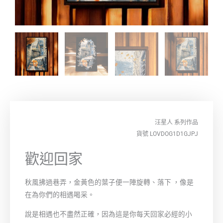
汪星人
系列作品
貨號 LOVDOG1D1GJPJ
歡迎回家
秋風拂過巷弄，金黃色的葉子便一陣旋轉、落下 ，像是
在為你們的相遇喝采。
說是相遇也不盡然正確，因為這是你每天回家必經的小