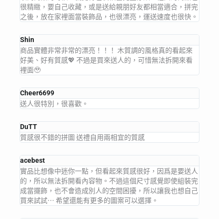
很精緻，要自己收藏，或是送給親朋好友都相當適合，拼完
之後，放在家裡面當裝飾品，也很漂亮，運送速度也很快。
Shin
商品實體非常非常的漂亮！！！ 木質調的風格真的看起來
好美、好有質感💖 不過是買來送人的，可惜無法拆開來看
裡面🥹
Cheer6699
送人很特別，很喜歡。
DuTT
質感很不錯的拼圖 送禮自用兩相宜的質感
acebest
實品比想像中迷你一點，但看起來質感很好，因爲是要送人
的，所以無法拆開看內容物。不過這個尺寸感覺即使組裝完
成當擺飾，也不會造成別人的空間困擾，所以讓我也想自己
買來試試⋯ 希望還能有更多的圖案可以選擇。