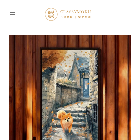
跳
至
主
要
內
容