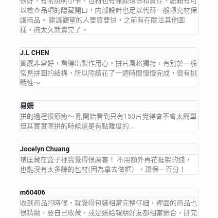
很好，有附說明小卡，包材也有兼顧環保和實性，紙箱有可
以檢查品項的隱藏開口，内部設計也足以代替一般填充材保
護商品。 建議觀望的人要買要快，之前有在關注其他圖
樣，拖太久就賣完了。
J.L CHEN
質感非常好，看得出製作用心。拼片風格獨特，有別於一般
常見拼圖的結構，所以陸續花了一週時間慢慢完成，很有挑
戰性～
易姍
拼的過程很療癒～ 剛開始看到只有150片覺得會不會太簡單
但其實實際拼的時候還是有點難度的...
Jocelyn Chuang
裱匡藏在盒子裡我覺得很厲害！ 不用額外再花框架的錢，
也能沒有太多餘的包材(因為拿去做框），環保一百分！
m60406
收到商品的時候，就覺得包裝相當完整仔細，裡面的商品也
很精緻，要自己收藏，或是送給親朋好友都相當適合，拼完