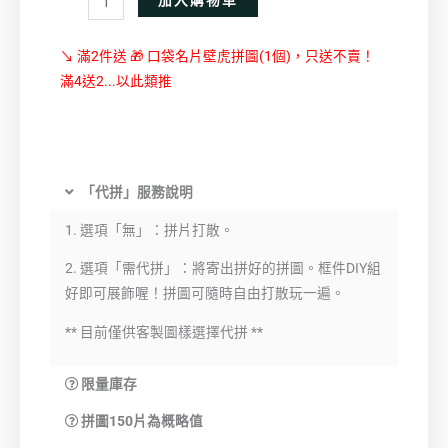
加入購物車
↘ 滿2件送 🎁 口袋名片壁虎拼圖(1個)，只送不賣！
滿4送2...以此類推
「代拼」服務說明
1. 選項「無」：拼片打散。
2. 選項「需代拼」：將寄出拼好的拼圖。框件DIY組
好即可展飾喔！拼圖可隨時自由打散玩一遍。
** 目前僅供客製圖樣選擇代拼 **
限量庫存
拼圖150片為概略值