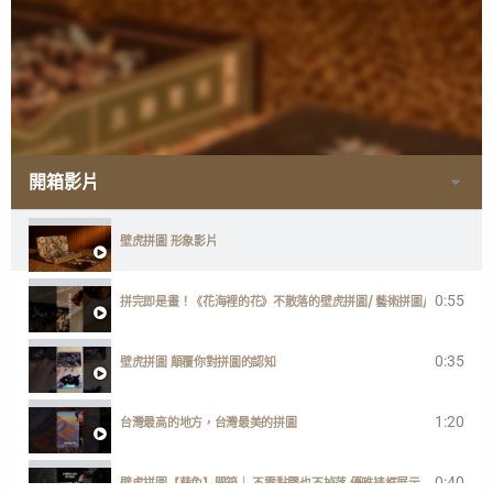
開箱影片
壁虎拼圖 形象影片
0:55
拼完即是畫！《花海裡的花》不散落的壁虎拼圖/ 藝術拼圖/ 台灣製
0:35
壁虎拼圖 顛覆你對拼圖的認知
1:20
台灣最高的地方，台灣最美的拼圖
0:40
壁虎拼圖【葵兔】開箱｜ 不需黏膠也不掉落 優雅裱框展示