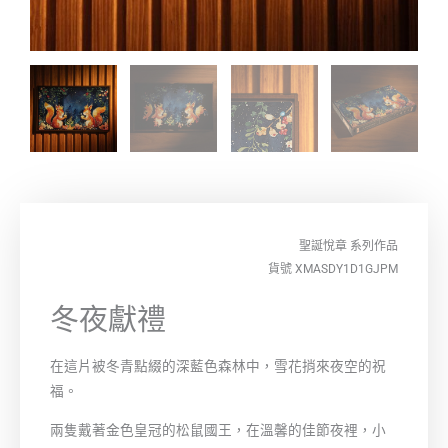
聖誕悅章
系列作品
貨號 XMASDY1D1GJPM
冬夜獻禮
在這片被冬青點綴的深藍色森林中，雪花捎來夜空的祝
福。
兩隻戴著金色皇冠的松鼠國王，在溫馨的佳節夜裡，小