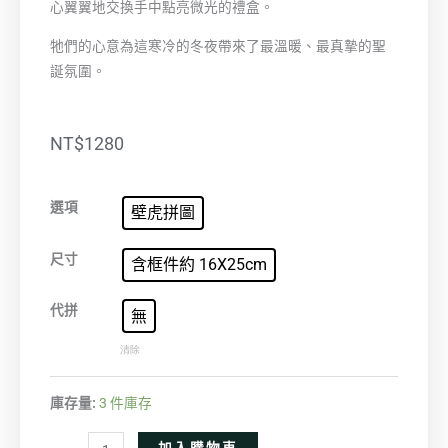
心翼翼地交換手中點亮微光的禮盒。
牠們的心意為這寒冷的冬夜帶來了最溫暖、最真摯的聖
誕氛圍。
NT$
1280
冬
選項
壁虎拼圖
夜
獻
尺寸
含框件約 16X25cm
禮
數
代拼
無
量
清除
庫存量:
3 件庫存
Alternative: