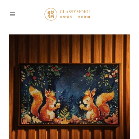
跳
至
主
要
內
容