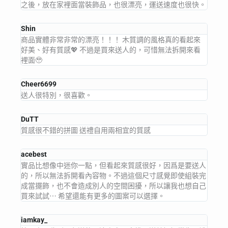
之後，放在家裡面當裝飾品，也很漂亮，運送速度也很快。
Shin
商品實體非常非常的漂亮！！！ 木質調的風格真的看起來
好美、好有質感💖 不過是買來送人的，可惜無法拆開來看
裡面🥹
Cheer6699
送人很特別，很喜歡。
DuTT
質感很不錯的拼圖 送禮自用兩相宜的質感
acebest
實品比想像中迷你一點，但看起來質感很好，因爲是要送人
的，所以無法拆開看內容物。不過這個尺寸感覺即使組裝完
成當擺飾，也不會造成別人的空間困擾，所以讓我也想自己
買來試試⋯ 希望還能有更多的圖案可以選擇。
iamkay_